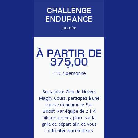
CHALLENGE
ENDURANCE
Journée
À PARTIR DE
375,00
€
TTC / personne
Sur la piste Club de Nevers
Magny-Cours, participez à une
course d’endurance Fun
Boost. Par équipe de 2 à 4
pilotes, prenez place sur la
grille de départ afin de vous
confronter aux meilleurs.