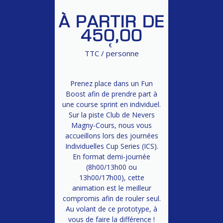
À PARTIR DE
450,00
€
TTC / personne
Prenez place dans un Fun
Boost afin de prendre part à
une course sprint en individuel.
Sur la piste Club de Nevers
Magny-Cours, nous vous
accueillons lors des journées
Individuelles Cup Series (ICS).
En format demi-journée
(8h00/13h00 ou
13h00/17h00), cette
animation est le meilleur
compromis afin de rouler seul.
Au volant de ce prototype, à
vous de faire la différence !