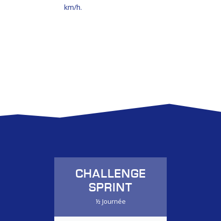
km/h.
CHALLENGE
SPRINT
½ Journée