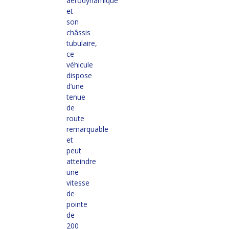
aérodynamique
et
son
châssis
tubulaire,
ce
véhicule
dispose
d’une
tenue
de
route
remarquable
et
peut
atteindre
une
vitesse
de
pointe
de
200