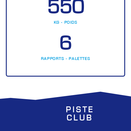
550
KG - POIDS
6
RAPPORTS - PALETTES
PISTE
CLUB